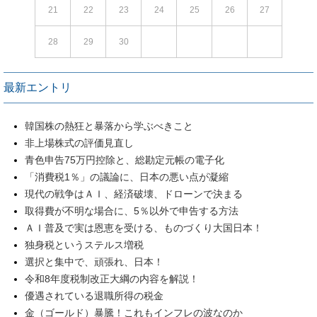
21
22
23
24
25
26
27
28
29
30
最新エントリ
韓国株の熱狂と暴落から学ぶべきこと
非上場株式の評価見直し
青色申告75万円控除と、総勘定元帳の電子化
「消費税1％」の議論に、日本の悪い点が凝縮
現代の戦争はＡＩ、経済破壊、ドローンで決まる
取得費が不明な場合に、5％以外で申告する方法
ＡＩ普及で実は恩恵を受ける、ものづくり大国日本！
独身税というステルス増税
選択と集中で、頑張れ、日本！
令和8年度税制改正大綱の内容を解説！
優遇されている退職所得の税金
金（ゴールド）暴騰！これもインフレの波なのか