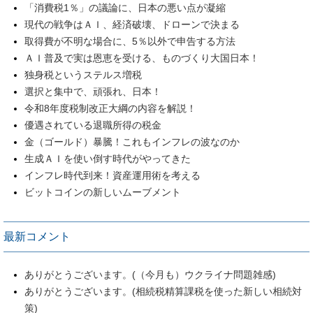
「消費税1％」の議論に、日本の悪い点が凝縮
現代の戦争はＡＩ、経済破壊、ドローンで決まる
取得費が不明な場合に、5％以外で申告する方法
ＡＩ普及で実は恩恵を受ける、ものづくり大国日本！
独身税というステルス増税
選択と集中で、頑張れ、日本！
令和8年度税制改正大綱の内容を解説！
優遇されている退職所得の税金
金（ゴールド）暴騰！これもインフレの波なのか
生成ＡＩを使い倒す時代がやってきた
インフレ時代到来！資産運用術を考える
ビットコインの新しいムーブメント
最新コメント
ありがとうございます。(（今月も）ウクライナ問題雑感)
ありがとうございます。(相続税精算課税を使った新しい相続対
策)