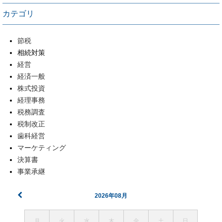
カテゴリ
節税
相続対策
経営
経済一般
株式投資
経理事務
税務調査
税制改正
歯科経営
マーケティング
決算書
事業承継
2026年08月
月
火
水
木
金
土
日