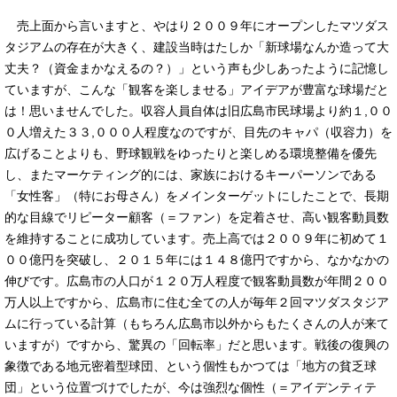
売上面から言いますと、やはり２００９年にオープンしたマツダス
タジアムの存在が大きく、建設当時はたしか「新球場なんか造って大
丈夫？（資金まかなえるの？）」という声も少しあったように記憶し
ていますが、こんな「観客を楽しませる」アイデアが豊富な球場だと
は！思いませんでした。収容人員自体は旧広島市民球場より約１,００
０人増えた３３,０００人程度なのですが、目先のキャパ（収容力）を
広げることよりも、野球観戦をゆったりと楽しめる環境整備を優先
し、またマーケティング的には、家族におけるキーパーソンである
「女性客」（特にお母さん）をメインターゲットにしたことで、長期
的な目線でリピーター顧客（＝ファン）を定着させ、高い観客動員数
を維持することに成功しています。売上高では２００９年に初めて１
００億円を突破し、２０１５年には１４８億円ですから、なかなかの
伸びです。広島市の人口が１２０万人程度で観客動員数が年間２００
万人以上ですから、広島市に住む全ての人が毎年２回マツダスタジア
ムに行っている計算（もちろん広島市以外からもたくさんの人が来て
いますが）ですから、驚異の「回転率」だと思います。戦後の復興の
象徴である地元密着型球団、という個性もかつては「地方の貧乏球
団」という位置づけでしたが、今は強烈な個性（＝アイデンティテ