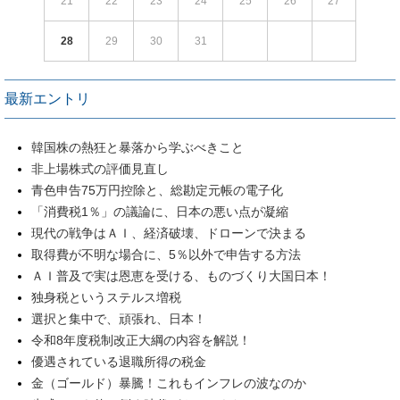
21
22
23
24
25
26
27
28
29
30
31
最新エントリ
韓国株の熱狂と暴落から学ぶべきこと
非上場株式の評価見直し
青色申告75万円控除と、総勘定元帳の電子化
「消費税1％」の議論に、日本の悪い点が凝縮
現代の戦争はＡＩ、経済破壊、ドローンで決まる
取得費が不明な場合に、5％以外で申告する方法
ＡＩ普及で実は恩恵を受ける、ものづくり大国日本！
独身税というステルス増税
選択と集中で、頑張れ、日本！
令和8年度税制改正大綱の内容を解説！
優遇されている退職所得の税金
金（ゴールド）暴騰！これもインフレの波なのか