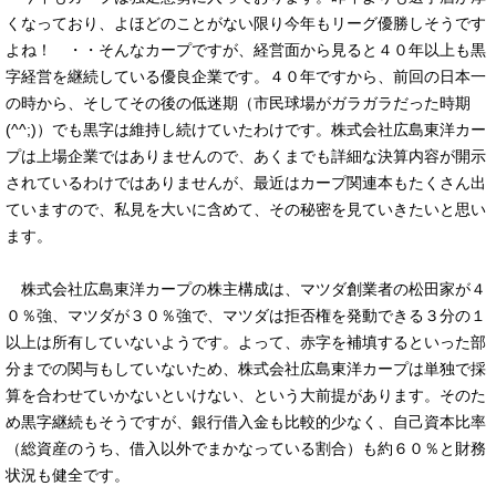
くなっており、よほどのことがない限り今年もリーグ優勝しそうです
よね！ ・・そんなカープですが、経営面から見ると４０年以上も黒
字経営を継続している優良企業です。４０年ですから、前回の日本一
の時から、そしてその後の低迷期（市民球場がガラガラだった時期
(^^;)）でも黒字は維持し続けていたわけです。株式会社広島東洋カー
プは上場企業ではありませんので、あくまでも詳細な決算内容が開示
されているわけではありませんが、最近はカープ関連本もたくさん出
ていますので、私見を大いに含めて、その秘密を見ていきたいと思い
ます。
株式会社広島東洋カープの株主構成は、マツダ創業者の松田家が４
０％強、マツダが３０％強で、マツダは拒否権を発動できる３分の１
以上は所有していないようです。よって、赤字を補填するといった部
分までの関与もしていないため、株式会社広島東洋カープは単独で採
算を合わせていかないといけない、という大前提があります。そのた
め黒字継続もそうですが、銀行借入金も比較的少なく、自己資本比率
（総資産のうち、借入以外でまかなっている割合）も約６０％と財務
状況も健全です。