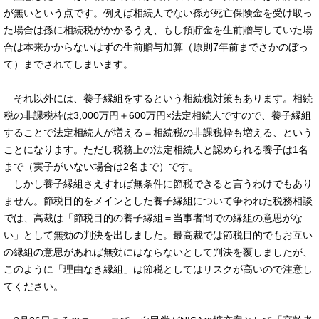
が無いという点です。例えば相続人でない孫が死亡保険金を受け取っ
た場合は孫に相続税がかかるうえ、もし預貯金を生前贈与していた場
合は本来かからないはずの生前贈与加算（原則7年前までさかのぼっ
て）までされてしまいます。
それ以外には、養子縁組をするという相続税対策もあります。相続
税の非課税枠は3,000万円＋600万円×法定相続人ですので、養子縁組
することで法定相続人が増える＝相続税の非課税枠も増える、という
ことになります。ただし税務上の法定相続人と認められる養子は1名
まで（実子がいない場合は2名まで）です。
しかし養子縁組さえすれば無条件に節税できると言うわけでもあり
ません。節税目的をメインとした養子縁組について争われた税務相談
では、高裁は「節税目的の養子縁組＝当事者間での縁組の意思がな
い」として無効の判決を出しました。最高裁では節税目的でもお互い
の縁組の意思があれば無効にはならないとして判決を覆しましたが、
このように「理由なき縁組」は節税としてはリスクが高いので注意し
てください。