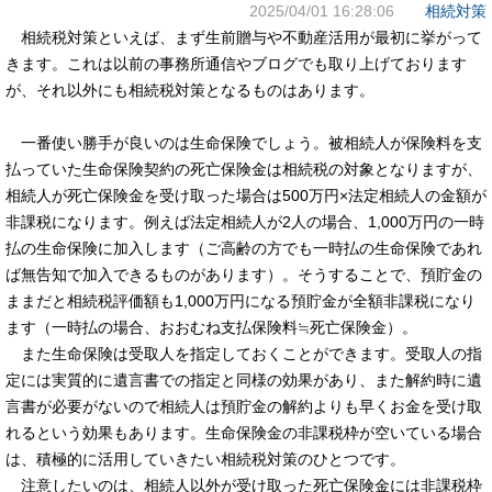
2025/04/01 16:28:06
相続対策
相続税対策といえば、まず生前贈与や不動産活用が最初に挙がって
きます。これは以前の事務所通信やブログでも取り上げております
が、それ以外にも相続税対策となるものはあります。
一番使い勝手が良いのは生命保険でしょう。被相続人が保険料を支
払っていた生命保険契約の死亡保険金は相続税の対象となりますが、
相続人が死亡保険金を受け取った場合は500万円×法定相続人の金額が
非課税になります。例えば法定相続人が2人の場合、1,000万円の一時
払の生命保険に加入します（ご高齢の方でも一時払の生命保険であれ
ば無告知で加入できるものがあります）。そうすることで、預貯金の
ままだと相続税評価額も1,000万円になる預貯金が全額非課税になり
ます（一時払の場合、おおむね支払保険料≒死亡保険金）。
また生命保険は受取人を指定しておくことができます。受取人の指
定には実質的に遺言書での指定と同様の効果があり、また解約時に遺
言書が必要がないので相続人は預貯金の解約よりも早くお金を受け取
れるという効果もあります。生命保険金の非課税枠が空いている場合
は、積極的に活用していきたい相続税対策のひとつです。
注意したいのは、相続人以外が受け取った死亡保険金には非課税枠