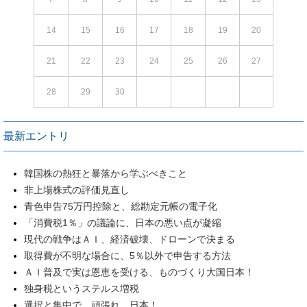
14
15
16
17
18
19
20
21
22
23
24
25
26
27
28
29
30
最新エントリ
韓国株の熱狂と暴落から学ぶべきこと
非上場株式の評価見直し
青色申告75万円控除と、総勘定元帳の電子化
「消費税1％」の議論に、日本の悪い点が凝縮
現代の戦争はＡＩ、経済破壊、ドローンで決まる
取得費が不明な場合に、5％以外で申告する方法
ＡＩ普及で実は恩恵を受ける、ものづくり大国日本！
独身税というステルス増税
選択と集中で、頑張れ、日本！