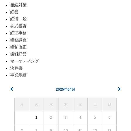
相続対策
経営
経済一般
株式投資
経理事務
税務調査
税制改正
歯科経営
マーケティング
決算書
事業承継
2025年04月
月
火
水
木
金
土
日
1
2
3
4
5
6
7
8
9
10
11
12
13