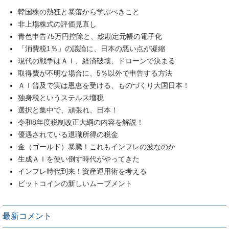
韓国株の熱狂と暴落から学ぶべきこと
非上場株式の評価見直し
青色申告75万円控除と、総勘定元帳の電子化
「消費税1％」の議論に、日本の悪い点が凝縮
現代の戦争はＡＩ、経済破壊、ドローンで決まる
取得費が不明な場合に、5％以外で申告する方法
ＡＩ普及で実は恩恵を受ける、ものづくり大国日本！
独身税というステルス増税
選択と集中で、頑張れ、日本！
令和8年度税制改正大綱の内容を解説！
優遇されている退職所得の税金
金（ゴールド）暴騰！これもインフレの波なのか
生成ＡＩを使い倒す時代がやってきた
インフレ時代到来！資産運用術を考える
ビットコインの新しいムーブメント
最新コメント