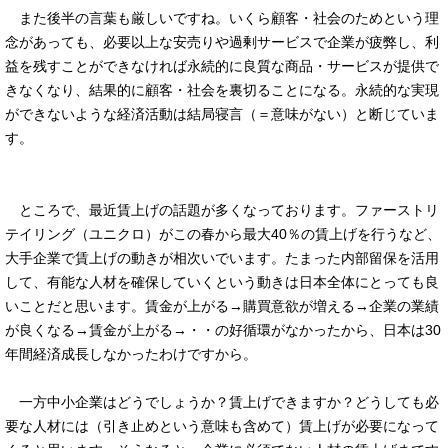
また後半の言葉も厳しいですね。いくら顧客・社会のためという理
念があっても、必要以上な安売りや過剰サービスで企業が疲弊し、利
益を残すことができなければ永続的に良質な商品・サービスが提供で
きなくなり、結果的に顧客・社会を裏切ることになる。永続的な実現
ができないような経済活動は結局寝言（＝意味がない）と断じていま
す。
ところで、最近賃上げの話題が多くなっております。ファーストリ
テイリング（ユニクロ）がこの春から最大40％の賃上げを行うなど、
大手企業で賃上げの動きが相次いでいます。たまった内部留保を活用
して、有能な人材を確保していくという動きは日本全体にとっても良
いことだと思います。賃金が上がる→購買意欲が増える→企業の業績
が良くなる→賃金が上がる→・・の好循環がなかったから、日本は30
年間経済成長しなかったわけですから。
一方中小企業はどうでしょうか？賃上げできますか？どうしても必
要な人材には（引き止めという意味も含めて）賃上げが必要になって