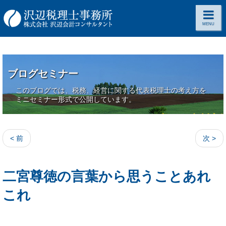
MENU
ブログセミナー
このブログでは、税務、経営に関する代表税理士の考え方を
ミニセミナー形式で公開しています。
< 前
次 >
二宮尊徳の言葉から思うことあれ
これ