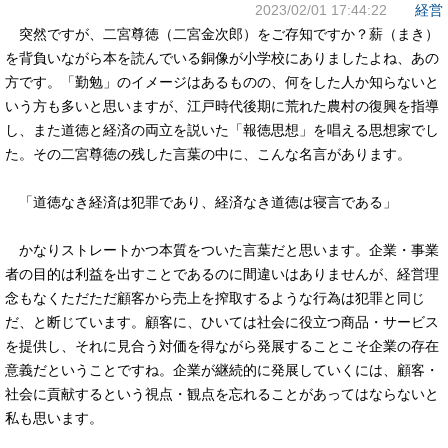
2023/02/01 17:44:22
経営
突然ですが、二宮尊徳（二宮金次郎）をご存知ですか？薪（まき）
を背負いながら本を読んでいる銅像が小学校にありましたよね、あの
方です。「勤勉」のイメージはあるものの、何をした人か知らないと
いう方も多いと思いますが、江戸時代後期に荒れた農村の復興を指導
し、また道徳と経済の両立を説いた「報徳思想」を唱える思想家でし
た。その二宮尊徳の残した言葉の中に、こんな名言があります。
「道徳なき経済は犯罪であり、経済なき道徳は寝言である」
かなりストレートかつ本質をついた言葉だと思います。企業・事業
者の目的は利益を出すことであるのに間違いはありませんが、経営理
念もなくただただ顧客から売上を搾取するような行為は犯罪と同じ
だ、と断じています。顧客に、ひいては社会に役立つ商品・サービス
を提供し、それに見合う対価を得ながら発展することこそ企業の存在
意義だということですね。企業が継続的に発展していくには、顧客・
社会に貢献するという視点・観点を忘れることがあってはならないと
私も思います。