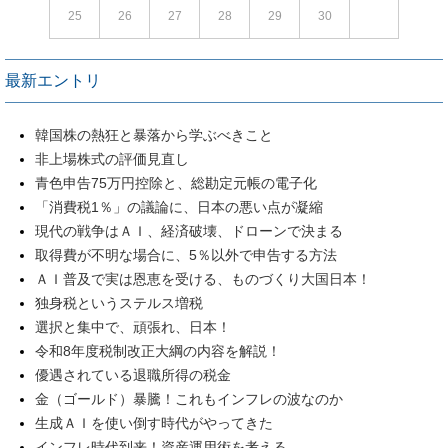
25
26
27
28
29
30
最新エントリ
韓国株の熱狂と暴落から学ぶべきこと
非上場株式の評価見直し
青色申告75万円控除と、総勘定元帳の電子化
「消費税1％」の議論に、日本の悪い点が凝縮
現代の戦争はＡＩ、経済破壊、ドローンで決まる
取得費が不明な場合に、5％以外で申告する方法
ＡＩ普及で実は恩恵を受ける、ものづくり大国日本！
独身税というステルス増税
選択と集中で、頑張れ、日本！
令和8年度税制改正大綱の内容を解説！
優遇されている退職所得の税金
金（ゴールド）暴騰！これもインフレの波なのか
生成ＡＩを使い倒す時代がやってきた
インフレ時代到来！資産運用術を考える