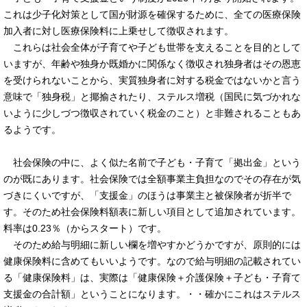
これは少子化対策として国が財源を確保するために、全ての医療保険
加入者に対し医療保険料に上乗せして徴収されます。
これらは社会全体が子育てや子ども世帯を支えることを目的として
いますが、年齢や独身か既婚かに関係なく徴収され独身者はその恩恵
を受けられないことから、実質独身者に対する税金ではないかと言う
意味で「独身税」と揶揄されたり、ステルス増税（国民に気づかれな
いように少しづつ徴収されていく税金のこと）と非難されることもあ
るようです。
社会保険の中に、よく似た名前で子ども・子育て「拠出金」という
のが既にあります。社会保険では全額事業主負担なのでその存在が気
づきにくいですが、「支援金」のほうは事業主と被保険者が折半で
す。そのため社会保険料額表に新しい項目として追加されています。
料率は0.23％（からスタート）です。
そのため給与明細に新しい欄を増やすかどうかですが、原則的には
健康保険料に含めてもいいようです。なので給与明細の記載されてい
る「健康保険料」は、実際は「健康保険＋介護保険＋子ども・子育て
支援金の合計額」ということになります。・・確かにこれはステルス