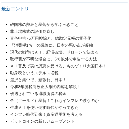
最新エントリ
韓国株の熱狂と暴落から学ぶべきこと
非上場株式の評価見直し
青色申告75万円控除と、総勘定元帳の電子化
「消費税1％」の議論に、日本の悪い点が凝縮
現代の戦争はＡＩ、経済破壊、ドローンで決まる
取得費が不明な場合に、5％以外で申告する方法
ＡＩ普及で実は恩恵を受ける、ものづくり大国日本！
独身税というステルス増税
選択と集中で、頑張れ、日本！
令和8年度税制改正大綱の内容を解説！
優遇されている退職所得の税金
金（ゴールド）暴騰！これもインフレの波なのか
生成ＡＩを使い倒す時代がやってきた
インフレ時代到来！資産運用術を考える
ビットコインの新しいムーブメント